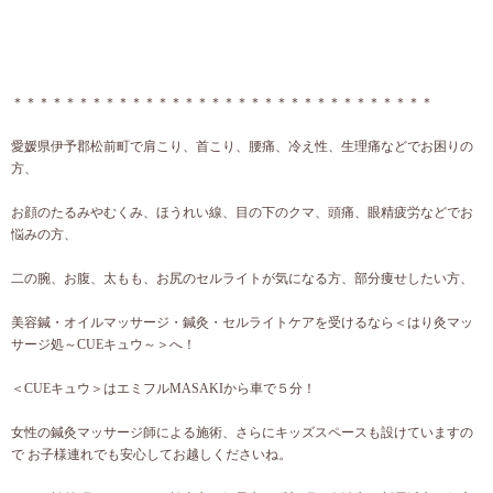
＊＊＊＊＊＊＊＊＊＊＊＊＊＊＊＊＊＊＊＊＊＊＊＊＊＊＊＊＊＊＊＊
愛媛県伊予郡松前町で肩こり、首こり、腰痛、冷え性、生理痛などでお困りの
方、
お顔のたるみやむくみ、ほうれい線、目の下のクマ、頭痛、眼精疲労などでお
悩みの方、
二の腕、お腹、太もも、お尻のセルライトが気になる方、部分痩せしたい方、
美容鍼・オイルマッサージ・鍼灸・セルライトケアを受けるなら＜はり灸マッ
サージ処～CUEキュウ～＞へ！
＜CUEキュウ＞はエミフルMASAKIから車で５分！
女性の鍼灸マッサージ師による施術、さらにキッズスペースも設けていますの
で お子様連れでも安心してお越しくださいね。