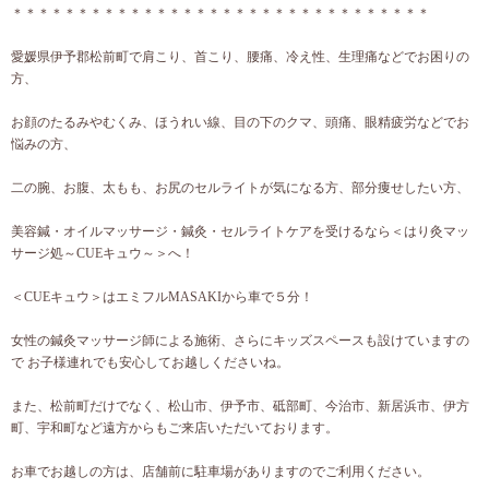
＊＊＊＊＊＊＊＊＊＊＊＊＊＊＊＊＊＊＊＊＊＊＊＊＊＊＊＊＊＊＊＊
愛媛県伊予郡松前町で肩こり、首こり、腰痛、冷え性、生理痛などでお困りの
方、
お顔のたるみやむくみ、ほうれい線、目の下のクマ、頭痛、眼精疲労などでお
悩みの方、
二の腕、お腹、太もも、お尻のセルライトが気になる方、部分痩せしたい方、
美容鍼・オイルマッサージ・鍼灸・セルライトケアを受けるなら＜はり灸マッ
サージ処～CUEキュウ～＞へ！
＜CUEキュウ＞はエミフルMASAKIから車で５分！
女性の鍼灸マッサージ師による施術、さらにキッズスペースも設けていますの
で お子様連れでも安心してお越しくださいね。
また、松前町だけでなく、松山市、伊予市、砥部町、今治市、新居浜市、伊方
町、宇和町など遠方からもご来店いただいております。
お車でお越しの方は、店舗前に駐車場がありますのでご利用ください。