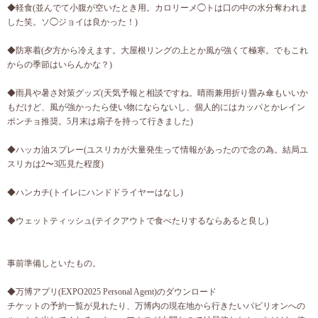
◆軽食(並んでて小腹が空いたとき用。カロリーメ◯トは口の中の水分奪われま
した笑。ソ◯ジョイは良かった！)
◆防寒着(夕方から冷えます。大屋根リングの上とか風が強くて極寒。でもこれ
からの季節はいらんかな？)
◆雨具や暑さ対策グッズ(天気予報と相談ですね。晴雨兼用折り畳み傘もいいか
もだけど、風が強かったら使い物にならないし、個人的にはカッパとかレイン
ポンチョ推奨。5月末は扇子を持って行きました)
◆ハッカ油スプレー(ユスリカが大量発生って情報があったので念の為。結局ユ
スリカは2〜3匹見た程度)
◆ハンカチ(トイレにハンドドライヤーはなし)
◆ウェットティッシュ(テイクアウトで食べたりするならあると良し)
事前準備しといたもの。
◆万博アプリ(EXPO2025 Personal Agent)のダウンロード
チケットの予約一覧が見れたり、万博内の現在地から行きたいパビリオンへの