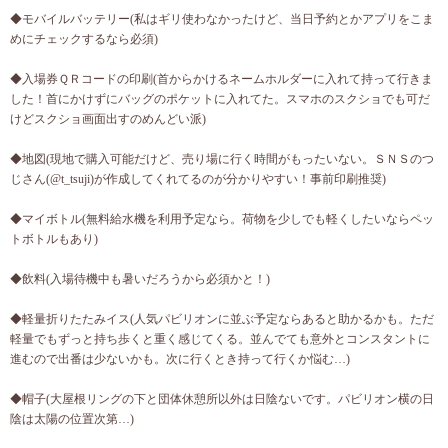
◆モバイルバッテリー(私はギリ使わなかったけど、当日予約とかアプリをこま
めにチェックするなら必須)
◆入場券ＱＲコードの印刷(首からかけるネームホルダーに入れて持って行きま
した！首にかけずにバッグのポケットに入れてた。スマホのスクショでも可だ
けどスクショ画面出すのめんどい派)
◆地図(現地で購入可能だけど、売り場に行く時間がもったいない。ＳＮＳのつ
じさん(@t_tsuji)が作成してくれてるのが分かりやすい！事前印刷推奨)
◆マイボトル(無料給水機を利用予定なら。荷物を少しでも軽くしたいならペッ
トボトルもあり)
◆飲料(入場待機中も暑いだろうから必須かと！)
◆軽量折りたたみイス(人気パビリオンに並ぶ予定ならあると助かるかも。ただ
軽量でもずっと持ち歩くと重く感じてくる。並んでても意外とコンスタントに
進むので出番は少ないかも。次に行くとき持って行くか悩む…)
◆帽子(大屋根リングの下と団体休憩所以外は日陰ないです。パビリオン横の日
陰は太陽の位置次第…)