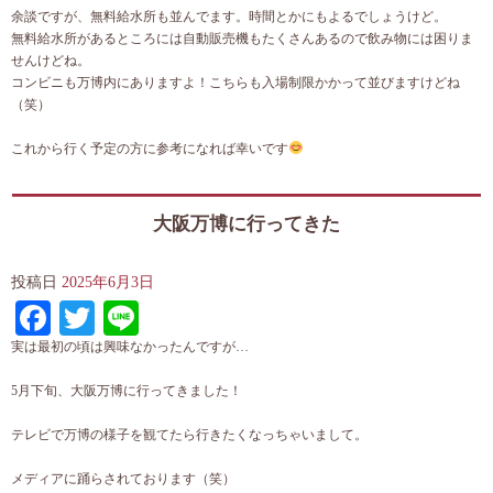
余談ですが、無料給水所も並んでます。時間とかにもよるでしょうけど。
無料給水所があるところには自動販売機もたくさんあるので飲み物には困りま
せんけどね。
コンビニも万博内にありますよ！こちらも入場制限かかって並びますけどね
（笑）
これから行く予定の方に参考になれば幸いです
大阪万博に行ってきた
投稿日
2025年6月3日
Facebook
Twitter
Line
実は最初の頃は興味なかったんですが…
5月下旬、大阪万博に行ってきました！
テレビで万博の様子を観てたら行きたくなっちゃいまして。
メディアに踊らされております（笑）