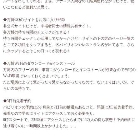
ルートを出してくれる。まぁ、アナログ人間なので結局使わなかったけど、使
いこなせると便利だと思う。
◆万博GOのサイトをお気に入り登録
非公式サイトだけど、来場者同士の情報共有サイト。
各万博の待ち時間のチェックができる！
待ち時間チェックしか活用してなかったけど、サイトの下の方のページ一覧の
とこで各項目をタップすると、各パビリオンやレストラン名が出てきて、さら
にタップするとそこの口コミが見れる！
◆万博Wi-Fiのダウンロード&インストール
万博内のフリーWi-Fi、事前にダウンロードとインストールが必要なので自宅の
Wi-Fi環境でやっておくとよいでしょう。
ただ場所によって繋がったり繋がらなかったりなので、ないよりはいいか、ぐ
らいの気持ちで。
◆3日前先着予約
パビリオンの予約は2ヶ月前と7日前の抽選もあるけど、問題は3日前先着予約。
先着なので早めにサイトにアクセスしておく必要あり。
0時スタートで、23:30頃にアクセスしたらすでに5万人の待ち状態！予約画面に
辿り着くのに一時間以上かかりました。。。