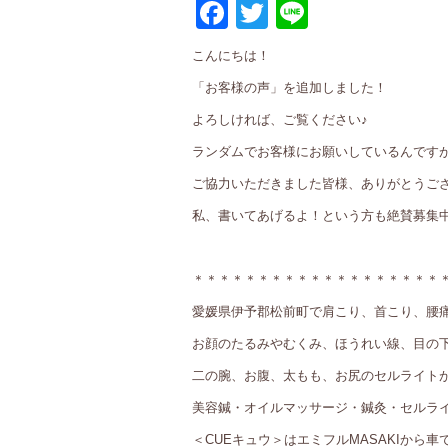
Facebook
Twitter
Line
こんにちは！
「お客様の声」を追加しました！
よろしければ、ご覧ください♪
ランダムでお客様にお願いしているんです
ご協力いただきました皆様、ありがとうご
私、書いてあげるよ！という方も絶賛募集中
＊＊＊＊＊＊＊＊＊＊＊＊＊＊＊＊＊＊＊
愛媛県伊予郡松前町で肩こり、首こり、腰
お顔のたるみやむくみ、ほうれい線、目の
二の腕、お腹、太もも、お尻のセルライト
美容鍼・オイルマッサージ・鍼灸・セルライ
＜CUEキュウ＞はエミフルMASAKIから車