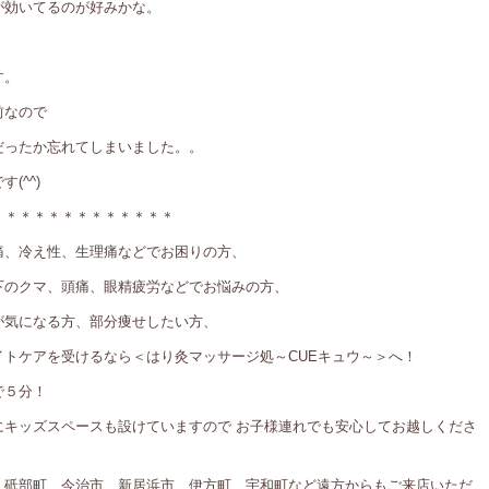
が効いてるのが好みかな。
す。
前なので
だったか忘れてしまいました。。
(^^)
＊＊＊＊＊＊＊＊＊＊＊＊＊
痛、冷え性、生理痛などでお困りの方、
下のクマ、頭痛、眼精疲労などでお悩みの方、
が気になる方、部分痩せしたい方、
トケアを受けるなら＜はり灸マッサージ処～CUEキュウ～＞へ！
で５分！
にキッズスペースも設けていますので お子様連れでも安心してお越しくださ
、砥部町、今治市、新居浜市、伊方町、宇和町など遠方からもご来店いただ