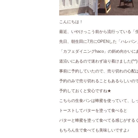
こんにちは！
最近、いやけっこう前から流行っている「
先日、朝生田に7月にOPENした「ハレパン
「カフェダイニングhaco」の斜め向かいに
道沿いにあるので迷わず辿り着けました(^^)
事前に予約していたので、売り切れの心配
予約のみで売り切れることもあるらしいの
予約しておくと安心ですね★
こちらの生食パンは蜂蜜を使っていて、し
トーストしてバターを塗って食べると
バターと蜂蜜を塗って食べてる感じがする
もちろん生で食べても美味しいですよ♪