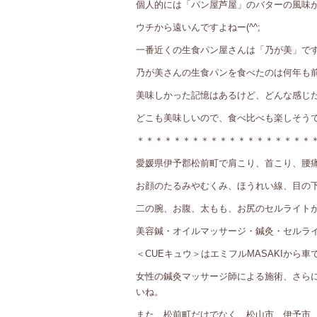
個人的には「パン屋芦屋」のバターの風味
ウチから遠いんですよねー(^^;
一番近くの生食パン屋さんは「乃が美」で
乃が美さんの生食パンを食べたのは何年も
美味しかった記憶はあるけど、どんな感じ
どこも美味しいので、食べ比べも楽しそうです
＊＊＊＊＊＊＊＊＊＊＊＊＊＊＊＊＊＊＊
愛媛県伊予郡松前町で肩こり、首こり、腰
お顔のたるみやむくみ、ほうれい線、目の
二の腕、お腹、太もも、お尻のセルライト
美容鍼・オイルマッサージ・鍼灸・セルライ
＜CUEキュウ＞はエミフルMASAKIから車
女性の鍼灸マッサージ師による施術、さら
いね。
また、松前町だけでなく、松山市、伊予市