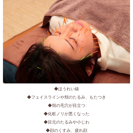
◆ほうれい線
◆フェイスラインや頬のたるみ、もたつき
◆頬の毛穴が目立つ
◆化粧ノリが悪くなった
◆目元のたるみや小じわ
◆顔のくすみ、疲れ顔