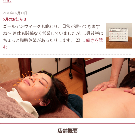
読む
2026年05月11日
5月のお知らせ
ゴールデンウィークも終わり、日常が戻ってきます
ね〜 連休も関係なく営業していましたが、5月後半は
ちょっと臨時休業があったりします。 23 ...
続きを読
む
店舗概要