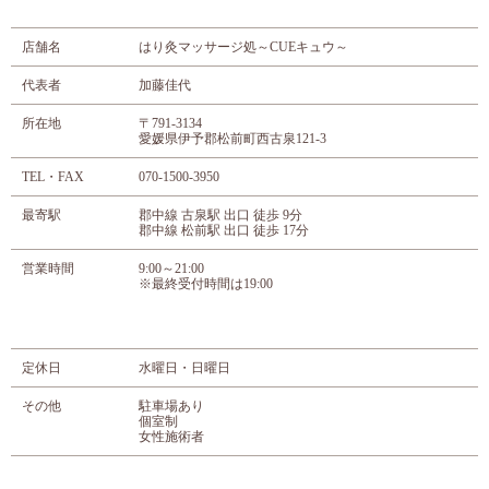
店舗名
はり灸マッサージ処～CUEキュウ～
代表者
加藤佳代
所在地
〒791-3134
愛媛県伊予郡松前町西古泉121-3
TEL・FAX
070-1500-3950
最寄駅
郡中線 古泉駅 出口 徒歩 9分
郡中線 松前駅 出口 徒歩 17分
営業時間
9:00～21:00
※最終受付時間は19:00
定休日
水曜日・日曜日
その他
駐車場あり
個室制
女性施術者