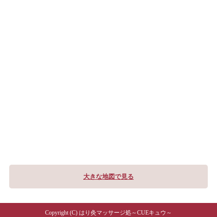
大きな地図で見る
Copyright (C) はり灸マッサージ処～CUEキュウ～