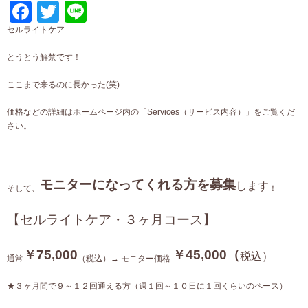
Facebook
Twitter
Line
セルライトケア
とうとう解禁です！
ここまで来るのに長かった(笑)
価格などの詳細はホームページ内の「Services（サービス内容）」をご覧くだ
さい。
モニターになってくれる方を募集
します
そして、
！
【セルライトケア・３ヶ月コース】
￥75,000
￥45,000（
税込）
通常
（税込）→ モニター価格
★３ヶ月間で９～１２回通える方（週１回～１０日に１回くらいのペース）