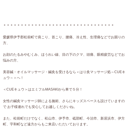
＊＊＊＊＊＊＊＊＊＊＊＊＊＊＊＊＊＊＊＊＊＊＊＊＊＊＊＊＊＊＊＊
愛媛県伊予郡松前町で肩こり、首こり、腰痛、冷え性、生理痛などでお困りの
方、
お顔のたるみやむくみ、ほうれい線、目の下のクマ、頭痛、眼精疲労などでお
悩みの方、
美容鍼・オイルマッサージ・鍼灸を受けるなら＜はり灸マッサージ処～CUEキ
ュウ～＞へ！
＜CUEキュウ＞はエミフルMASAKIから車で５分！
女性の鍼灸マッサージ師による施術、さらにキッズスペースも設けていますの
で お子様連れでも安心してお越しくださいね。
また、松前町だけでなく、松山市、伊予市、砥部町、今治市、新居浜市、伊方
町、宇和町など遠方からもご来店いただいております。