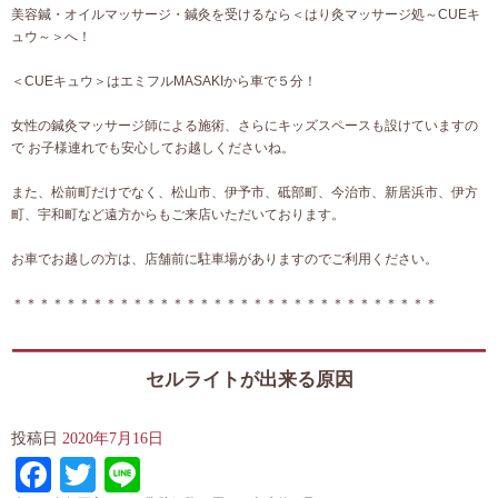
美容鍼・オイルマッサージ・鍼灸を受けるなら＜はり灸マッサージ処～CUEキ
ュウ～＞へ！
＜CUEキュウ＞はエミフルMASAKIから車で５分！
女性の鍼灸マッサージ師による施術、さらにキッズスペースも設けていますの
で お子様連れでも安心してお越しくださいね。
また、松前町だけでなく、松山市、伊予市、砥部町、今治市、新居浜市、伊方
町、宇和町など遠方からもご来店いただいております。
お車でお越しの方は、店舗前に駐車場がありますのでご利用ください。
＊＊＊＊＊＊＊＊＊＊＊＊＊＊＊＊＊＊＊＊＊＊＊＊＊＊＊＊＊＊＊
＊
セルライトが出来る原因
投稿日
2020年7月16日
Facebook
Twitter
Line