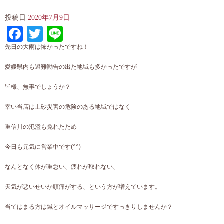
投稿日
2020年7月9日
Facebook
Twitter
Line
先日の大雨は怖かったですね！
愛媛県内も避難勧告の出た地域も多かったですが
皆様、無事でしょうか？
幸い当店は土砂災害の危険のある地域ではなく
重信川の氾濫も免れたため
今日も元気に営業中です(^^)
なんとなく体が重怠い、疲れが取れない、
天気が悪いせいか頭痛がする、という方が増えています。
当てはまる方は鍼とオイルマッサージですっきりしませんか？