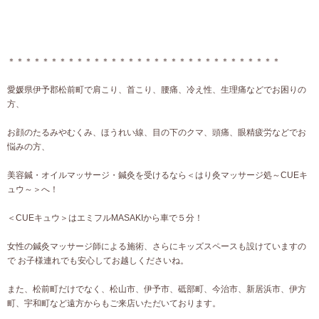
＊＊＊＊＊＊＊＊＊＊＊＊＊＊＊＊＊＊＊＊＊＊＊＊＊＊＊＊＊＊＊＊
愛媛県伊予郡松前町で肩こり、首こり、腰痛、冷え性、生理痛などでお困りの
方、
お顔のたるみやむくみ、ほうれい線、目の下のクマ、頭痛、眼精疲労などでお
悩みの方、
美容鍼・オイルマッサージ・鍼灸を受けるなら＜はり灸マッサージ処～CUEキ
ュウ～＞へ！
＜CUEキュウ＞はエミフルMASAKIから車で５分！
女性の鍼灸マッサージ師による施術、さらにキッズスペースも設けていますの
で お子様連れでも安心してお越しくださいね。
また、松前町だけでなく、松山市、伊予市、砥部町、今治市、新居浜市、伊方
町、宇和町など遠方からもご来店いただいております。