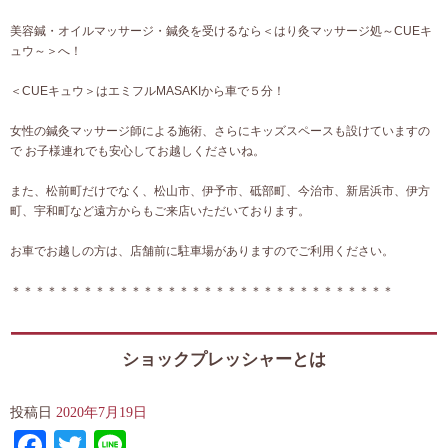
美容鍼・オイルマッサージ・鍼灸を受けるなら＜はり灸マッサージ処～CUEキ
ュウ～＞へ！
＜CUEキュウ＞はエミフルMASAKIから車で５分！
女性の鍼灸マッサージ師による施術、さらにキッズスペースも設けていますの
で お子様連れでも安心してお越しくださいね。
また、松前町だけでなく、松山市、伊予市、砥部町、今治市、新居浜市、伊方
町、宇和町など遠方からもご来店いただいております。
お車でお越しの方は、店舗前に駐車場がありますのでご利用ください。
＊＊＊＊＊＊＊＊＊＊＊＊＊＊＊＊＊＊＊＊＊＊＊＊＊＊＊＊＊＊＊＊
ショックプレッシャーとは
投稿日
2020年7月19日
Facebook
Twitter
Line