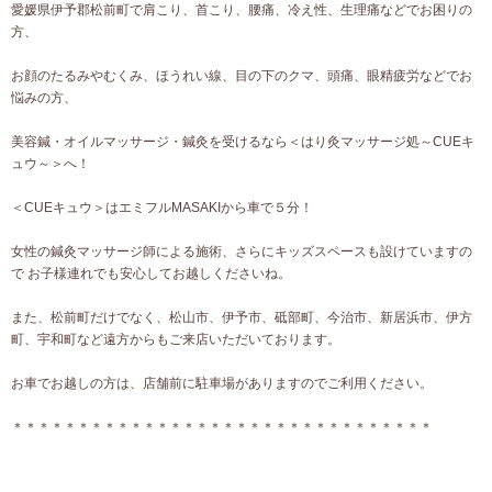
愛媛県伊予郡松前町で肩こり、首こり、腰痛、冷え性、生理痛などでお困りの
方、
お顔のたるみやむくみ、ほうれい線、目の下のクマ、頭痛、眼精疲労などでお
悩みの方、
美容鍼・オイルマッサージ・鍼灸を受けるなら＜はり灸マッサージ処～CUEキ
ュウ～＞へ！
＜CUEキュウ＞はエミフルMASAKIから車で５分！
女性の鍼灸マッサージ師による施術、さらにキッズスペースも設けていますの
で お子様連れでも安心してお越しくださいね。
また、松前町だけでなく、松山市、伊予市、砥部町、今治市、新居浜市、伊方
町、宇和町など遠方からもご来店いただいております。
お車でお越しの方は、店舗前に駐車場がありますのでご利用ください。
＊＊＊＊＊＊＊＊＊＊＊＊＊＊＊＊＊＊＊＊＊＊＊＊＊＊＊＊＊＊＊＊