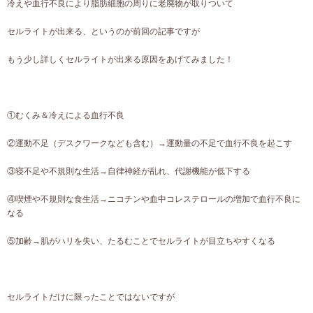
冷えや血行不良により脂肪細胞の周りに老廃物が取りついて
セルライトが出来る、というのが前回の記事ですが
もう少し詳しくセルライトが出来る原因をあげてみました！
①むくみ＆冷えによる血行不良
②運動不足（デスクワークなども含む）→運動量の不足で血行不良を起こす
③寝不足や不規則な生活→自律神経が乱れ、代謝機能が低下する
④喫煙や不規則な食生活→ニコチンや血中コレステロールの増加で血行不良に
なる
⑤加齢→肌がハリを失い、たるむことでセルライトが目立ちやすくなる
セルライトだけに限ったことではないですが