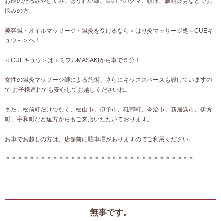
お顔のたるみやむくみ、ほうれい線、目の下のクマ、頭痛、眼精疲労などでお
悩みの方、
美容鍼・オイルマッサージ・鍼灸を受けるなら＜はり灸マッサージ処～CUEキ
ュウ～＞へ！
＜CUEキュウ＞はエミフルMASAKIから車で５分！
女性の鍼灸マッサージ師による施術、さらにキッズスペースも設けていますの
で お子様連れでも安心してお越しくださいね。
また、松前町だけでなく、松山市、伊予市、砥部町、今治市、新居浜市、伊方
町、宇和町など遠方からもご来店いただいております。
お車でお越しの方は、店舗前に駐車場がありますのでご利用ください。
＊＊＊＊＊＊＊＊＊＊＊＊＊＊＊＊＊＊＊＊＊＊＊＊＊＊＊＊＊＊＊＊
無事です。