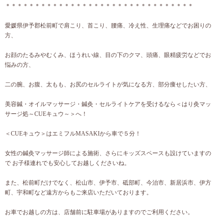
＊＊＊＊＊＊＊＊＊＊＊＊＊＊＊＊＊＊＊＊＊＊＊＊＊＊＊＊＊＊＊＊
愛媛県伊予郡松前町で肩こり、首こり、腰痛、冷え性、生理痛などでお困りの
方、
お顔のたるみやむくみ、ほうれい線、目の下のクマ、頭痛、眼精疲労などでお
悩みの方、
二の腕、お腹、太もも、お尻のセルライトが気になる方、部分痩せしたい方、
美容鍼・オイルマッサージ・鍼灸・セルライトケアを受けるなら＜はり灸マッ
サージ処～CUEキュウ～＞へ！
＜CUEキュウ＞はエミフルMASAKIから車で５分！
女性の鍼灸マッサージ師による施術、さらにキッズスペースも設けていますの
で お子様連れでも安心してお越しくださいね。
また、松前町だけでなく、松山市、伊予市、砥部町、今治市、新居浜市、伊方
町、宇和町など遠方からもご来店いただいております。
お車でお越しの方は、店舗前に駐車場がありますのでご利用ください。