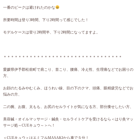
一番のピークは避けれたのかな
所要時間は登り3時間、下り2時間って感じでした！
モデルケースは登り2時間半、下り2時間になってますよ。
＊＊＊＊＊＊＊＊＊＊＊＊＊＊＊＊＊＊＊＊＊＊＊＊＊＊＊＊＊＊＊＊
愛媛県伊予郡松前町で肩こり、首こり、腰痛、冷え性、生理痛などでお困りの
方、
お顔のたるみやむくみ、ほうれい線、目の下のクマ、頭痛、眼精疲労などでお
悩みの方、
二の腕、お腹、太もも、お尻のセルライトが気になる方、部分痩せしたい方、
美容鍼・オイルマッサージ・鍼灸・セルライトケアを受けるなら＜はり灸マッ
サージ処～CUEキュウ～＞へ！
＜CUEキュウ＞はエミフルMASAKIから車で５分！