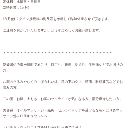
定休日：水曜日・日曜日
臨時休業：18(月)
18(月)はワクチン接種後の副反応を考慮して臨時休業させて頂きます。
ご迷惑をおかけいたしますが、どうぞよろしくお願い致します。
＊＊＊＊＊＊＊＊＊＊＊＊＊＊＊＊＊＊＊＊＊＊＊＊＊＊＊＊＊＊＊＊
愛媛県伊予郡松前町で肩こり、首こり、腰痛、冷え性、生理痛などでお困りの
方、
お顔のたるみやむくみ、ほうれい線、目の下のクマ、頭痛、眼精疲労などでお
悩みの方、
二の腕、お腹、太もも、お尻のセルライトが気になる方、部分痩せしたい方、
美容鍼・オイルマッサージ・鍼灸・セルライトケアを受けるなら＜はり灸マッ
サージ処～CUEキュウ～＞へ！
＜CUEキュウ＞はエミフルMASAKIから車で５分！