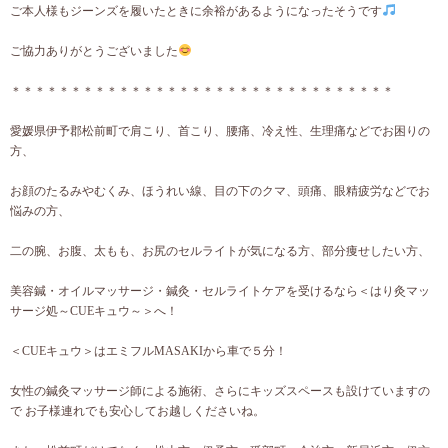
ご本人様もジーンズを履いたときに余裕があるようになったそうです
ご協力ありがとうございました
＊＊＊＊＊＊＊＊＊＊＊＊＊＊＊＊＊＊＊＊＊＊＊＊＊＊＊＊＊＊＊＊
愛媛県伊予郡松前町で肩こり、首こり、腰痛、冷え性、生理痛などでお困りの
方、
お顔のたるみやむくみ、ほうれい線、目の下のクマ、頭痛、眼精疲労などでお
悩みの方、
二の腕、お腹、太もも、お尻のセルライトが気になる方、部分痩せしたい方、
美容鍼・オイルマッサージ・鍼灸・セルライトケアを受けるなら＜はり灸マッ
サージ処～CUEキュウ～＞へ！
＜CUEキュウ＞はエミフルMASAKIから車で５分！
女性の鍼灸マッサージ師による施術、さらにキッズスペースも設けていますの
で お子様連れでも安心してお越しくださいね。