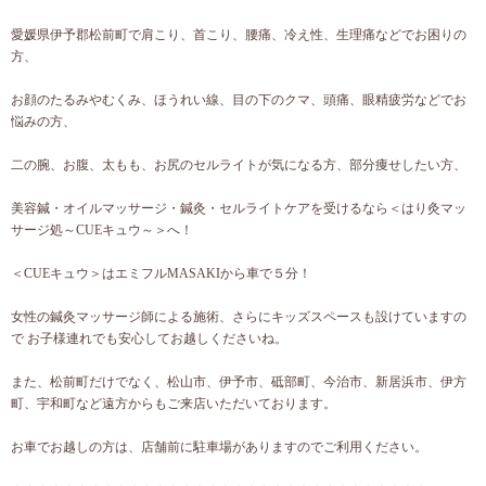
愛媛県伊予郡松前町で肩こり、首こり、腰痛、冷え性、生理痛などでお困りの
方、
お顔のたるみやむくみ、ほうれい線、目の下のクマ、頭痛、眼精疲労などでお
悩みの方、
二の腕、お腹、太もも、お尻のセルライトが気になる方、部分痩せしたい方、
美容鍼・オイルマッサージ・鍼灸・セルライトケアを受けるなら＜はり灸マッ
サージ処～CUEキュウ～＞へ！
＜CUEキュウ＞はエミフルMASAKIから車で５分！
女性の鍼灸マッサージ師による施術、さらにキッズスペースも設けていますの
で お子様連れでも安心してお越しくださいね。
また、松前町だけでなく、松山市、伊予市、砥部町、今治市、新居浜市、伊方
町、宇和町など遠方からもご来店いただいております。
お車でお越しの方は、店舗前に駐車場がありますのでご利用ください。