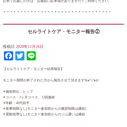
お車でお越しの方は、店舗前に駐車場がありますのでご利用ください。
＊＊＊＊＊＊＊＊＊＊＊＊＊＊＊＊＊＊＊＊＊＊＊＊＊＊＊＊＊＊＊＊
セルライトケア・モニター報告②
投稿日
2020年11月26日
Facebook
Twitter
Line
【セルライトケア・モニター結果報告】
モニター期間が終了された方から報告させて頂きます٩(๑❛ᴗ❛๑)۶
✳︎施術部位：ヒップ
✳︎コース：3ヶ月コース、12回施術
✳︎年齢：40代前半
✳︎食事制限なし(モニター参加前からの糖質制限は継続)
✳︎運動指導なし(モニター参加前からのジム通いは継続