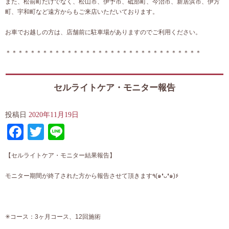
また、松前町だけでなく、松山市、伊予市、砥部町、今治市、新居浜市、伊方
町、宇和町など遠方からもご来店いただいております。
お車でお越しの方は、店舗前に駐車場がありますのでご利用ください。
＊＊＊＊＊＊＊＊＊＊＊＊＊＊＊＊＊＊＊＊＊＊＊＊＊＊＊＊＊＊＊＊
セルライトケア・モニター報告
投稿日
2020年11月19日
Facebook
Twitter
Line
【セルライトケア・モニター結果報告】
モニター期間が終了された方から報告させて頂きます٩(๑❛ᴗ❛๑)۶
✳︎コース：3ヶ月コース、12回施術