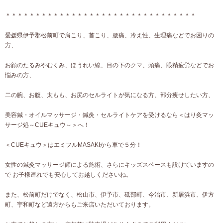
＊＊＊＊＊＊＊＊＊＊＊＊＊＊＊＊＊＊＊＊＊＊＊＊＊＊＊＊＊＊＊＊
愛媛県伊予郡松前町で肩こり、首こり、腰痛、冷え性、生理痛などでお困りの
方、
お顔のたるみやむくみ、ほうれい線、目の下のクマ、頭痛、眼精疲労などでお
悩みの方、
二の腕、お腹、太もも、お尻のセルライトが気になる方、部分痩せしたい方、
美容鍼・オイルマッサージ・鍼灸・セルライトケアを受けるなら＜はり灸マッ
サージ処～CUEキュウ～＞へ！
＜CUEキュウ＞はエミフルMASAKIから車で５分！
女性の鍼灸マッサージ師による施術、さらにキッズスペースも設けていますの
で お子様連れでも安心してお越しくださいね。
また、松前町だけでなく、松山市、伊予市、砥部町、今治市、新居浜市、伊方
町、宇和町など遠方からもご来店いただいております。