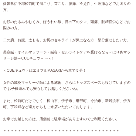
愛媛県伊予郡松前町で肩こり、首こり、腰痛、冷え性、生理痛などでお困りの
方、
お顔のたるみやむくみ、ほうれい線、目の下のクマ、頭痛、眼精疲労などでお
悩みの方、
二の腕、お腹、太もも、お尻のセルライトが気になる方、部分痩せしたい方、
美容鍼・オイルマッサージ・鍼灸・セルライトケアを受けるなら＜はり灸マッ
サージ処～CUEキュウ～＞へ！
＜CUEキュウ＞はエミフルMASAKIから車で５分！
女性の鍼灸マッサージ師による施術、さらにキッズスペースも設けていますの
で お子様連れでも安心してお越しくださいね。
また、松前町だけでなく、松山市、伊予市、砥部町、今治市、新居浜市、伊方
町、宇和町など遠方からもご来店いただいております。
お車でお越しの方は、店舗前に駐車場がありますのでご利用ください。
＊＊＊＊＊＊＊＊＊＊＊＊＊＊＊＊＊＊＊＊＊＊＊＊＊＊＊＊＊＊＊＊