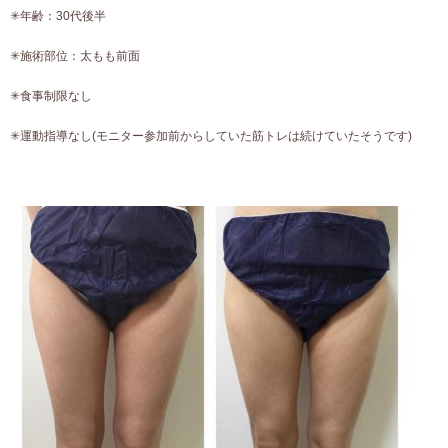
✳︎年齢：30代後半
✳︎施術部位：太もも前面
✳︎食事制限なし
✳︎運動指導なし(モニター参加前からしていた筋トレは続けていたそうです)