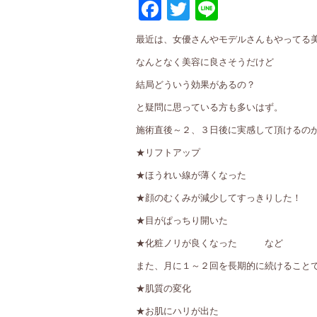
Facebook
Twitter
Line
最近は、女優さんやモデルさんもやってる
なんとなく美容に良さそうだけど
結局どういう効果があるの？
と疑問に思っている方も多いはず。
施術直後～２、３日後に実感して頂けるの
★リフトアップ
★ほうれい線が薄くなった
★顔のむくみが減少してすっきりした！
★目がぱっちり開いた
★化粧ノリが良くなった など
また、月に１～２回を長期的に続けること
★肌質の変化
★お肌にハリが出た