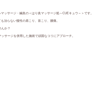
マッサージ・鍼灸の＜はり灸マッサージ処～CUEキュウ～＞です。
ても治らない慢性の肩こり、首こり、腰痛。
せんか？
マッサージを併用した施術で頑固なコリにアプローチ。
！