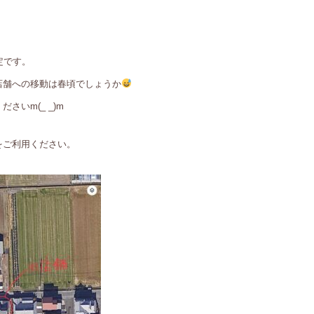
定です。
店舗への移動は春頃でしょうか
いm(_ _)m
をご利用ください。