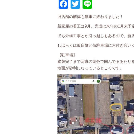
Facebook
Twitter
Line
旧店舗の解体も無事に終わりました！
新家屋の着工は9月、完成は来年の1月末予
でも外構工事とか引っ越しもあるので、新
しばらくは仮店舗と仮駐車場にお付き合いくださ
【駐車場】
建替完了まで写真の黄色で囲んでるあたり
地面が砂利になっているところです。