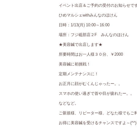
イベント出店＆ご予約の受付のお知らせで
ひめマルシェwithみんなのほけん
日時：1/13(月) 10:00～16:00
場所：フジ砥部店２F みんなのほけん
★美容鍼で出店します★
所要時間はお一人様３０分、￥2000
美容鍼に初挑戦！
定期メンテナンスに！
お正月に顔がむくんじゃったー。。
スマホの使い過ぎで首や目が疲れたー。。
などなど。
ご新規様、リピーター様、どなた様でもご
お得に美容鍼を受けるチャンスですよ～(^^)